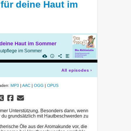
für deine Haut im
r deine Haut im Sommer
autpflege im Sommer
All episodes
›
laden:
MP3
|
AAC
|
OGG
|
OPUS
mer Unterstützung. Besonders dann, wenn
er du grundsätzlich mit Hautbeschwerden zu
i ätherische Öle aus der Aromakunde vor, die