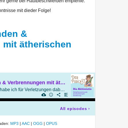
sehr gerne bei Hautbeschwerden empfehle.
ntnisse mit dieder Folge!
unden &
mit ätherischen
1. Hilfe bei Wunden & Verbrennungen mit ätherischen Ölen
Diese ätherischen Öle habe ich für Verletzungen dabei und etwas Aromachemie
All episodes
›
laden:
MP3
|
AAC
|
OGG
|
OPUS