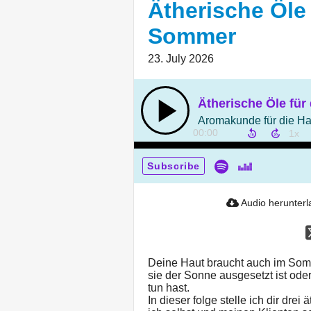
Ätherische Öle 
Sommer
23. July 2026
Ätherische Öle fü
Aromakunde für die H
00:00
Subscribe
Audio herunter
Deine Haut braucht auch im Som
sie der Sonne ausgesetzt ist od
tun hast.
In dieser folge stelle ich dir dre