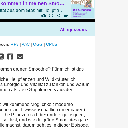
Diese Heilpflanzen kommen in meinen Smoothie
Mehr Energie und Vitalität aus dem Glas mit Heilpflanzen statt Supplements
All episodes
›
laden:
MP3
|
AAC
|
OGG
|
OPUS
lsamen grünen Smoothie? Für mich ist das
welche Heilpflanzen und Wildkräuter ich
 Energie und Vitalität zu tanken und warum
nnen als viele Supplements aus der
ne willkommene Möglichkeit moderne
auchen: auch wissenschaftlich untermauert)
Welche Pflanzen sich besonders gut eignen,
n solltest, und wie du grüne Smoothies ganz
lle machst, darum geht es in dieser Episode.