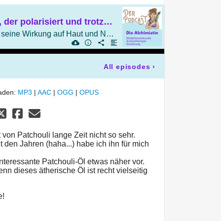
Patchouli! Ein Duft, der polarisiert und trotzdem ein kostbares Heilmittel sein kann
Ein ätherisches Öl und seine Wirkung auf Haut und Nervensystem
All episodes
›
laden:
MP3
|
AAC
|
OGG
|
OPUS
von Patchouli lange Zeit nicht so sehr.
t den Jahren (haha...) habe ich ihn für mich
 interessante Patchouli-Öl etwas näher vor.
nn dieses ätherische Öl ist recht vielseitig
e!