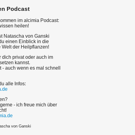
en Podcast
lkommen im alcimia Podcast:
wissen heilen!
t Natascha von Ganski
 du einen Einblick in die
 Welt der Heilpflanzen!
r dich privat oder auch im
setzen kannst.
t - auch wenn es mal schnell
du alle Infos:
a.de
gen?
gerne - ich freue mich über
cht!
mia.de
tascha von Ganski