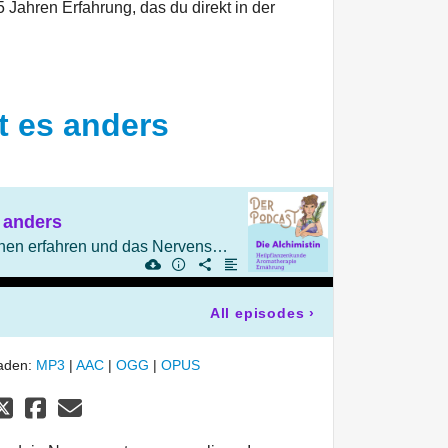
Jahren Erfahrung, das du direkt in der
t es anders
 anders
Die Natur mit allen Sinnen erfahren und das Nervensystem regulieren
All episodes
›
laden:
MP3
|
AAC
|
OGG
|
OPUS