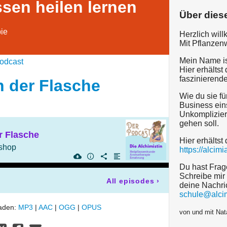
ssen heilen lernen
Über dies
ie
Herzlich wil
Mit Pflanzen
Mein Name is
odcast
Hier erhältst
faszinierende
n der Flasche
Wie du sie fü
Business ein
Unkomplizier
gehen soll.
r Flasche
Hier erhältst 
shop
https://alcimi
Du hast Fra
Schreibe mir 
All episodes
›
deine Nachri
schule@alci
laden:
MP3
|
AAC
|
OGG
|
OPUS
von und mit Na